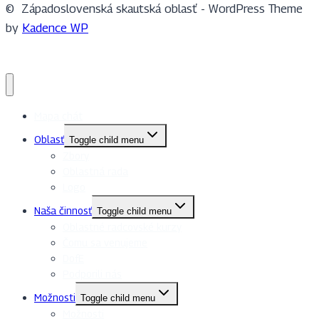
© Západoslovenská skautská oblasť - WordPress Theme
by
Kadence WP
Mapa chát
Oblasť
Toggle child menu
Zbory
Oblastná rada
Logo
Naša činnosť
Toggle child menu
Oblastné radcovské kurzy
Čomu sa venujeme
DofE
Podporili nás
Možnosti
Toggle child menu
Možnosti