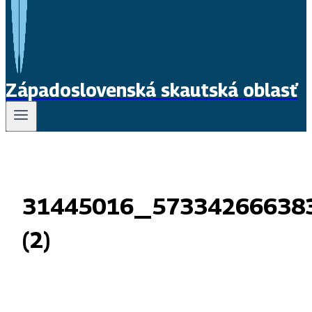
Západoslovenská skautská oblasť
31445016_57334266638
(2)