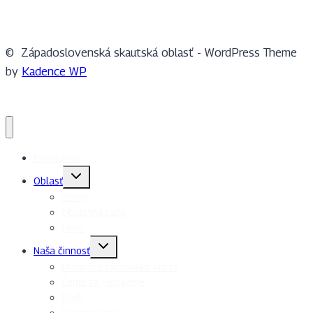
© Západoslovenská skautská oblasť - WordPress Theme
by
Kadence WP
Mapa chát
Toggle
Oblasť
child
menu
Zbory
Oblastná rada
Logo
Toggle
Naša činnosť
child
menu
Oblastné radcovské kurzy
Čomu sa venujeme
DofE
Podporili nás