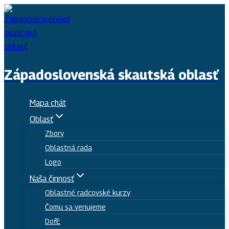
Skip
to
content
Západoslovenská skautská oblasť
Mapa chát
Oblasť
Zbory
Oblastná rada
Logo
Naša činnosť
Oblastné radcovské kurzy
Čomu sa venujeme
DofE