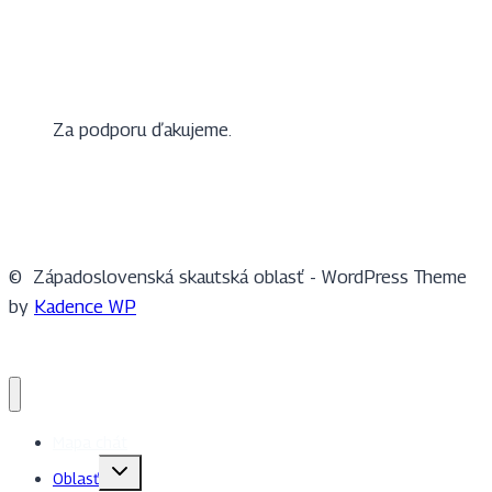
Za podporu ďakujeme.
© Západoslovenská skautská oblasť - WordPress Theme
by
Kadence WP
Mapa chát
Toggle
Oblasť
child