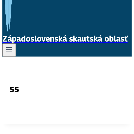
Západoslovenská skautská oblasť
ss