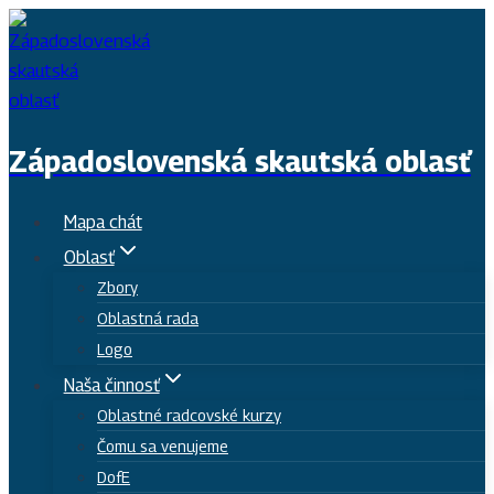
Skip
to
content
Západoslovenská skautská oblasť
Mapa chát
Oblasť
Zbory
Oblastná rada
Logo
Naša činnosť
Oblastné radcovské kurzy
Čomu sa venujeme
DofE