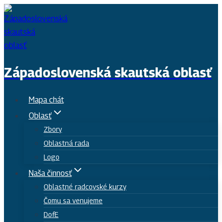
Skip
to
content
Západoslovenská skautská oblasť
Mapa chát
Oblasť
Zbory
Oblastná rada
Logo
Naša činnosť
Oblastné radcovské kurzy
Čomu sa venujeme
DofE