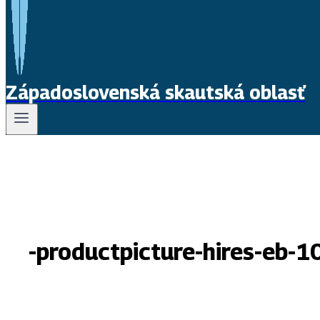
Západoslovenská skautská oblasť
-productpicture-hires-eb-1