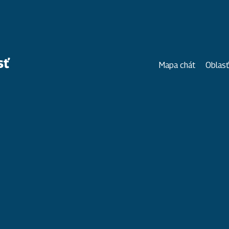
sť
Mapa chát
Oblasť