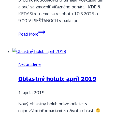
a príď sa zmocniť víťazného pohára! KDE &
KEDY:Stretneme sa v sobotu 10.5.2025 o
9:00 V PIEŠŤANOCH v parku pri…
Metlobalový
Read More
turnaj
2025
Nezaradené
Oblastný holub: apríl 2019
1. apríla 2019
Nový oblastný holub práve odletel s
najnovšími informáciami zo života oblasti