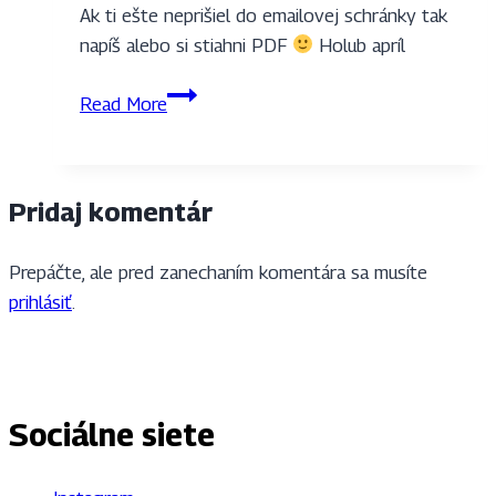
Ak ti ešte neprišiel do emailovej schránky tak
napíš alebo si stiahni PDF
Holub apríl
Oblastný
Read More
holub:
apríl
2019
Pridaj komentár
Prepáčte, ale pred zanechaním komentára sa musíte
prihlásiť
.
Sociálne siete