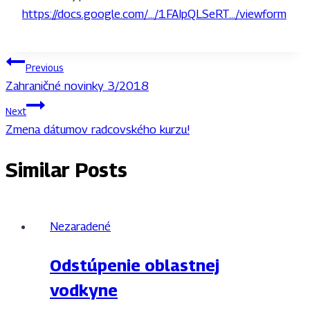
https://docs.google.com/…/1FAIpQLSeRT…/viewform
Navigácia
Previous
Zahraničné novinky 3/2018
v
Next
článku
Zmena dátumov radcovského kurzu!
Similar Posts
Nezaradené
Odstúpenie oblastnej
vodkyne