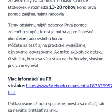
zdravotníčky na táboroch. Prihlásiť sa môže
ktokoľvek v rozmedzí
13-20 rokov
, koho prvá
pomoc zaujíma, najmä radcovia.
Témy obsiahnu náplň odborky Prvá pomoc
zeleného stupňa, ktorá je nutná aj pre úspešné
ukončenie radcovského kurzu.
Môžete sa tešiť aj na praktické vyskúšanie,
oživovanie, obväzovanie. Ak máte akúkoľvek otázku
či situáciu, ktorá sa vám stala na družinovke, skúsime
ju s vami vyriešiť.
Viac informácií na FB
stránke:
https://www.facebook.com/events/1673269
ti=cl
Prihlasovanie už bolo spustené, miesta sa míňajú, tak
sa neváhaj prihlásiť na linku: