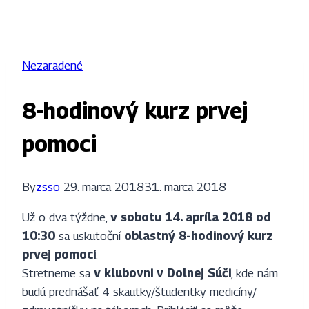
Nezaradené
8-hodinový kurz prvej
pomoci
By
zsso
29. marca 2018
31. marca 2018
Už o dva týždne,
v sobotu 14. apríla 2018 od
10:30
sa uskutoční
oblastný 8-hodinový kurz
prvej pomoci
.
Stretneme sa
v klubovni v Dolnej Súči
, kde nám
budú prednášať 4 skautky/študentky medicíny/