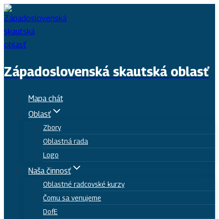
Skip
to
content
Západoslovenská skautská oblasť
Mapa chát
Oblasť
Zbory
Oblastná rada
Logo
Naša činnosť
Oblastné radcovské kurzy
Čomu sa venujeme
DofE