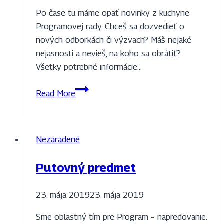
Po čase tu máme opäť novinky z kuchyne
Programovej rady. Chceš sa dozvedieť o
nových odborkách či výzvach? Máš nejaké
nejasnosti a nevieš, na koho sa obrátiť?
Všetky potrebné informácie…
Nový
Read More
programový
informačník
je
Nezaradené
tu!
Putovný predmet
23. mája 2019
23. mája 2019
Sme oblastný tím pre Program – napredovanie.