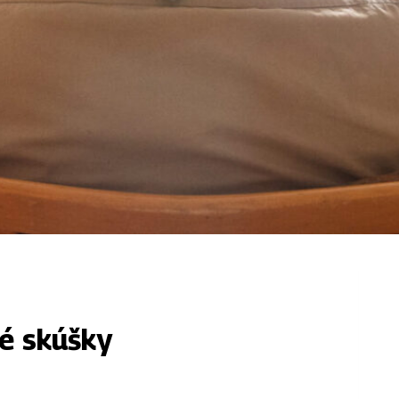
ké skúšky