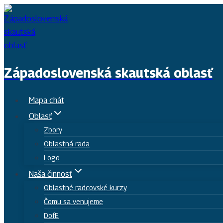
Skip
to
content
Západoslovenská skautská oblasť
Mapa chát
Oblasť
Zbory
Oblastná rada
Logo
Naša činnosť
Oblastné radcovské kurzy
Čomu sa venujeme
DofE