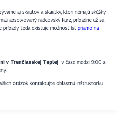
ame aj skautov a skautky, ktorí nemajú skúšky
mali absolvovaný radcovský kurz, prípadne už sú
ne prípady teda existuje možnosť ísť
priamo na
ni v Trenčianskej Teplej
v čase medzi 9:00 a
ný.
ďalších otázok kontaktujte oblastnú inštruktorku