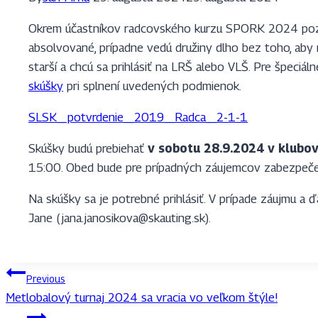
Okrem účastníkov radcovského kurzu SPORK 2024 pozýv
absolvované, prípadne vedú družiny dlho bez toho, aby 
starší a chcú sa prihlásiť na LRŠ alebo VLŠ. Pre špeciál
skúšky
pri splnení uvedených podmienok.
SLSK_potvrdenie_2019_Radca_2-1-1
Skúšky budú prebiehať
v sobotu 28.9.2024
v klubov
15:00. Obed bude pre prípadných záujemcov zabezpeče
Na skúšky sa je potrebné prihlásiť. V prípade záujmu a 
Jane (
jana.janosikova@skauting.sk
).
Navigácia
Previous
Metlobalový turnaj 2024 sa vracia vo veľkom štýle!
v