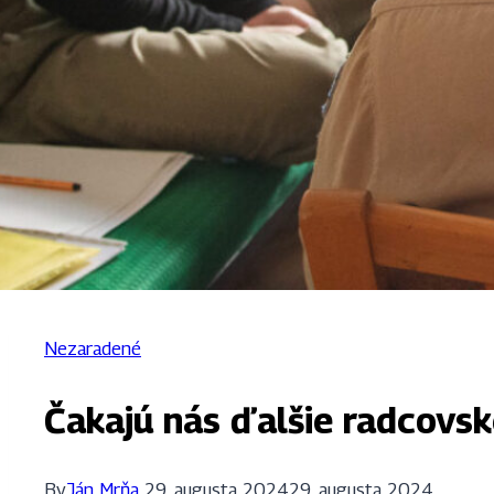
Nezaradené
Čakajú nás ďalšie radcovs
By
Ján Mrňa
29. augusta 2024
29. augusta 2024