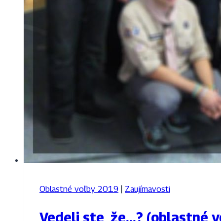
Oblastné voľby 2019
|
Zaujímavosti
Vedeli ste, že…? (oblastné v