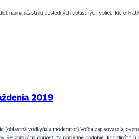
ieť najmä účastníci posledných oblastných volieb. Ide o krát
aždenia 2019
anie (oblastná vodkyňa a moderátor) Voľba zapisovateľa, overo
y Rekapitulácia činnosti za posledné obdobie (koordinátori) 