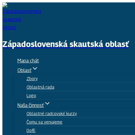
Skip
to
content
Západoslovenská skautská oblasť
Mapa chát
Oblasť
Zbory
Oblastná rada
Logo
Naša činnosť
Oblastné radcovské kurzy
Čomu sa venujeme
DofE