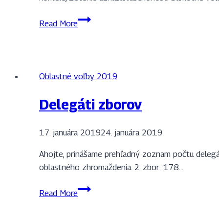
Program
Read More
oblastného
zhromaždenia
2019
Oblastné voľby 2019
Delegáti zborov
17. januára 2019
24. januára 2019
Ahojte, prinášame prehľadný zoznam počtu delegát
oblastného zhromaždenia. 2. zbor: 178…
Delegáti
Read More
zborov