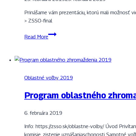
Prinášame vám prezentáciu, ktorú mali možnosť vid
> ZSSO-final
ZSSO
Read More
a
jej
rok
2018
Oblastné voľby 2019
Program oblastného zhrom
6. februára 2019
Info: https://zsso.sk/oblastne-volby/ Úvod Privít
komisie, zistenie uznášaniaschonosti Samotné voľb