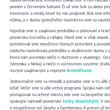
žiadna demokracia. Komunisti získali moc a tým nastala ť
pionieri s červenými šatkami. Či už sme boli za alebo pr
investorov a médiá, ktoré by nás podporili. Boli sme in
režimu, a v duchu spoločného vlastníctva sme sa navečer
Vypočuli sme si zaujímavú prednášku o plánovaní a hrác
pioniersku rozcvičku a raňajky. Obed sme si však museli z
potrebovali sme množstvo rôznych potvrdení a povolení
oddychu nasledovala prednáška o družinovom duchu v po
ktorá nám povedala niečo o duchovne v skautingu. Dozv
(Veronika a Ninka) a niečo o výchovnom systéme (Katka
novými zaujímavými a vtipnými
drobničkami.
Jednoznačne sme sa nenudili a poriadne sme si to užili (
ležať. Večer sme si užili vrchol programu. Spojka nám 
postupovali na určené miesto, kde sme sa bezpečne dos
spokojne nahradiť pionierske
šatky skautskými.
V ned
o bezpečnosti od Janyho a Gentlemana. A potom už len sp