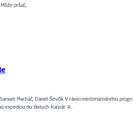
. Môže pršať,…
ie
, Samuel Macháč, Daniel Ševčík V rámci medzinárodného prog
ú expedíciu do Bielych Karpát. A…