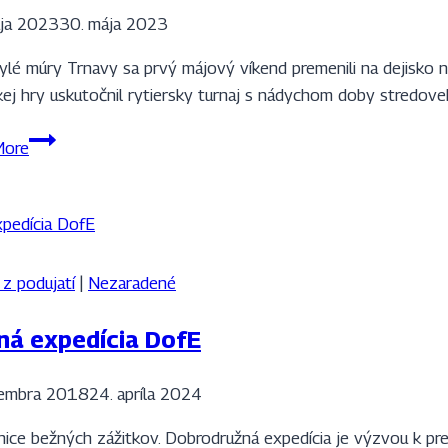
ája 2023
30. mája 2023
ylé múry Trnavy sa prvý májový víkend premenili na dejisko n
ej hry uskutočnil rytiersky turnaj s nádychom doby stredove
ZVEDavka
More
Trnafská
 z podujatí
|
Nezaradené
ná expedícia DofE
vembra 2018
24. apríla 2024
nice bežných zážitkov. Dobrodružná expedícia je výzvou k pr