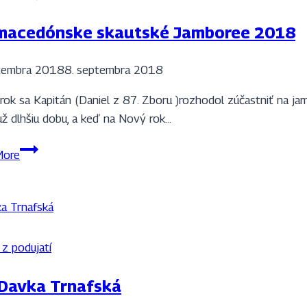
 macedónske skautské Jamboree 2018
ptembra 2018
8. septembra 2018
rok sa Kapitán (Daniel z 87. Zboru )rozhodol zúčastniť na j
 už dlhšiu dobu, a keď na Nový rok…
12.
More
macedónske
skautské
Jamboree
2018
 z podujatí
Davka Trnafská