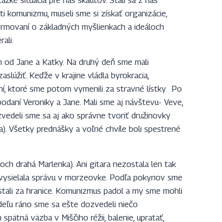
ažké situácia pre nás skautov. Stali sa z nás
oti komunizmu, museli sme si získať organizácie,
formovaní o základných myšlienkach a ideáloch
ali.
h od Jane a Katky. Na druhý deň sme mali
aslúžiť. Keďže v krajine vládla byrokracia,
, ktoré sme potom vymenili za stravné lístky. Po
daní Veroniky a Jane. Mali sme aj návštevu- Veve,
edeli sme sa aj ako správne tvoriť družinovky
). Všetky prednášky a voľné chvíle boli spestrené
och drahá Marlenka). Ani gitara nezostala len tak
odvysielala správu v morzeovke. Podľa pokynov sme
tali za hranice. Komunizmus padol a my sme mohli
eľu ráno sme sa ešte dozvedeli niečo
ätná väzba v Miščiho réžii, balenie, upratať,