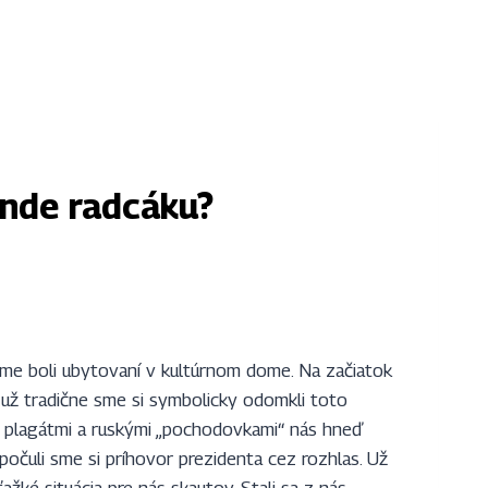
ende radcáku?
sme boli ubytovaní v kultúrnom dome. Na začiatok
 už tradične sme si symbolicky odomkli toto
 plagátmi a ruskými ,,pochodovkami“ nás hneď
ypočuli sme si príhovor prezidenta cez rozhlas. Už