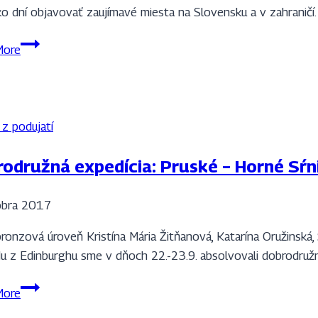
ko dní objavovať zaujímavé miesta na Slovensku a v zahraničí
Cvičná
More
expedícia
DofE
 z podujatí
odružná expedícia: Pruské – Horné Sŕn
óbra 2017
ronzová úroveň Kristína Mária Žitňanová, Katarína Oružinská
u z Edinburghu sme v dňoch 22.-23.9. absolvovali dobrodružn
Dobrodružná
More
expedícia: