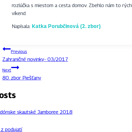
rozlúčka s miestom a cesta domov. Zbehlo nám to rýchlo
víkend.
Napísala:
Katka Porubči
nová (2. zbor)
Navigácia
Previous
Zahraničné novinky- 03/2017
v
Next
článku
80. zbor Piešťany
osts
 z podujatí