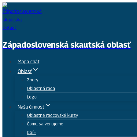
Skip
to
content
Západoslovenská skautská oblasť
Mapa chát
Oblasť
Zbory
Oblastná rada
Logo
Naša činnosť
Oblastné radcovské kurzy
Čomu sa venujeme
DofE