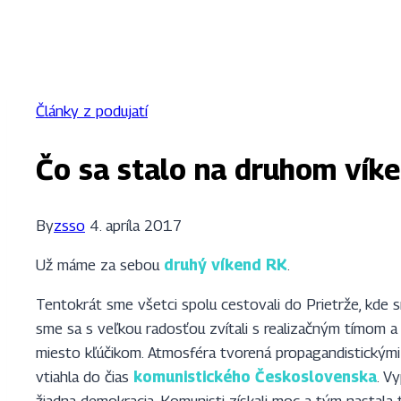
Články z podujatí
Čo sa stalo na druhom vík
By
zsso
4. apríla 2017
Už máme za sebou
druhý víkend RK
.
Tentokrát sme všetci spolu cestovali do Prietrže, kde 
sme sa s veľkou radosťou zvítali s realizačným tímom a
miesto kľúčikom. Atmosféra tvorená propagandistickými
vtiahla do čias
komunistického Československa
. V