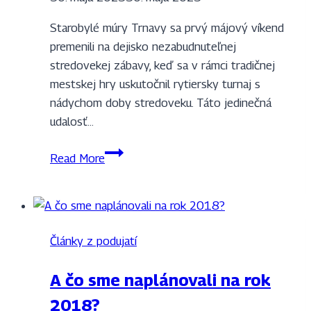
Starobylé múry Trnavy sa prvý májový víkend
premenili na dejisko nezabudnuteľnej
stredovekej zábavy, keď sa v rámci tradičnej
mestskej hry uskutočnil rytiersky turnaj s
nádychom doby stredoveku. Táto jedinečná
udalosť…
ZVEDavka
Read More
Trnafská
Články z podujatí
A čo sme naplánovali na rok
2018?