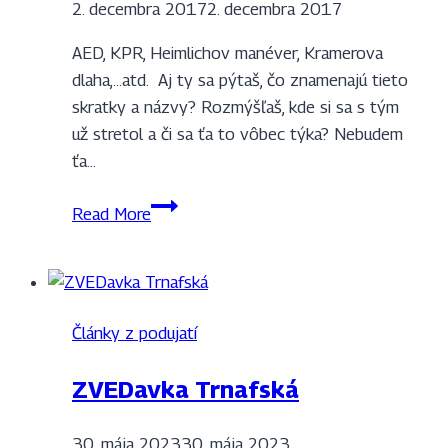
2. decembra 2017
2. decembra 2017
AED, KPR, Heimlichov manéver, Kramerova
dlaha,…atd. Aj ty sa pýtaš, čo znamenajú tieto
skratky a názvy? Rozmýšľaš, kde si sa s tým
už stretol a či sa ťa to vôbec týka? Nebudem
ťa…
Učíme
Read More
sa
zachraňovať
životy
Články z podujatí
ZVEDavka Trnafská
30. mája 2023
30. mája 2023