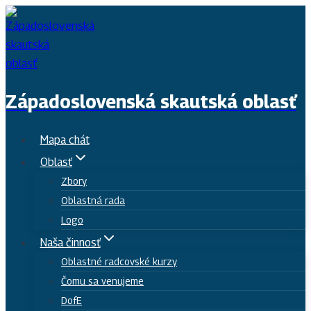
Skip
to
content
Západoslovenská skautská oblasť
Mapa chát
Oblasť
Zbory
Oblastná rada
Logo
Naša činnosť
Oblastné radcovské kurzy
Čomu sa venujeme
DofE