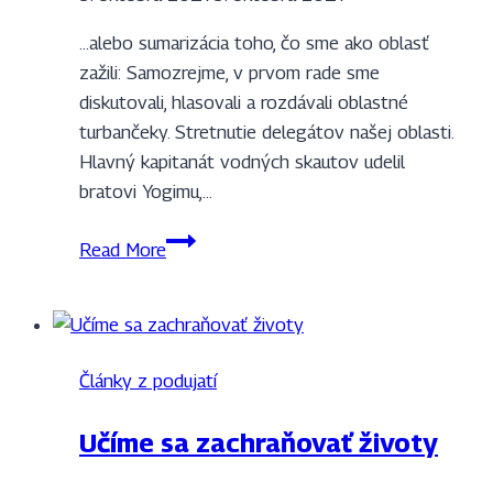
…alebo sumarizácia toho, čo sme ako oblasť
zažili: Samozrejme, v prvom rade sme
diskutovali, hlasovali a rozdávali oblastné
turbančeky. Stretnutie delegátov našej oblasti.
Hlavný kapitanát vodných skautov udelil
bratovi Yogimu,…
ZSSO
Read More
na
XVII.
skautskom
sneme
Články z podujatí
Učíme sa zachraňovať životy