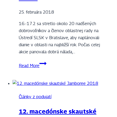
25. februára 2018
16.-17.2 sa stretlo okolo 20 nadšených
dobrovoľníkov a členov oblastnej rady na
Ústredí SLSK v Bratislave, aby naplánovali
dianie v oblasti na najbližší rok. Počas celej
akcie panovala dobrá nálada,…
A
Read More
čo
sme
naplánovali
na
Články z podujatí
rok
2018?
12. macedónske skautské