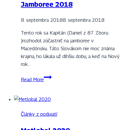
Jamboree 2018
8. septembra 2018
8. septembra 2018
Tento rok sa Kapitán (Daniel z 87. Zboru
)rozhodol zúčastniť na jamboree v
Macedónsku. Táto Slovákom nie moc známa
krajina, ho lákala už dlhšiu dobu, a keď na Nový
rok…
12.
Read More
macedónske
skautské
Jamboree
2018
Články z podujatí