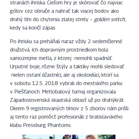
stranách ihriska. Cieľom hry je skórovať čo najviac
gólov cez obruče a nahrať tak viacej bodov ako
druhý tím do chytenia zlatej strely –
golden snitch
,
kedy sa končí zápas.
Po ihrisku sa preháňali naraz vždy 2 sedemčlenné
družstvá. Ich dopravným prostriedkom bola
samozrejme metla, z ktorej nemohli spadnúť.
Urputné boje, rôzne štýly a taktiky mohli sledovať
nielen ostaní účastníci, ale aj okoloidúci, ktorí sa
v sobotu 12.5. 2018 vybrali do mestského parku
v Piešťanoch. Metlobalový turnaj organizovala
Západoslovenská skautská oblasť už po druhýkrát.
Okrem 9 registrovaných tímov z 5 zborov nám prišli
aj tento raz pomôcť profesionáli z bratislavského
klubu Pressburg Phantoms.