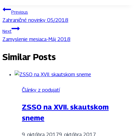
Navigácia
Previous
Zahraničné novinky 05/2018
v
Next
článku
Zamyslenie mesiaca-Máj 2018
Similar Posts
Články z podujatí
ZSSO na XVII. skautskom
sneme
9. októbra 2017
9. októbra 2017