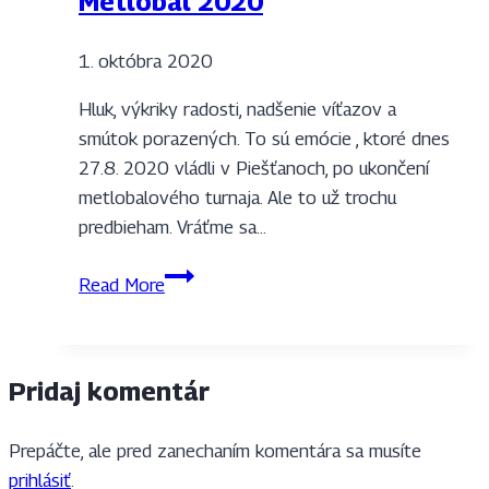
Metlobal 2020
1. októbra 2020
Hluk, výkriky radosti, nadšenie víťazov a
smútok porazených. To sú emócie , ktoré dnes
27.8. 2020 vládli v Piešťanoch, po ukončení
metlobalového turnaja. Ale to už trochu
predbieham. Vráťme sa…
Metlobal
Read More
2020
Pridaj komentár
Prepáčte, ale pred zanechaním komentára sa musíte
prihlásiť
.