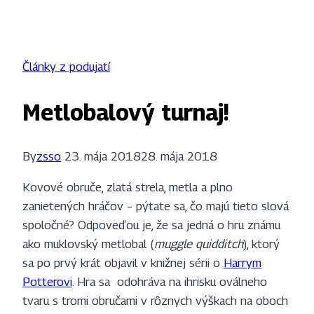
Články z podujatí
Metlobalový turnaj!
By
zsso
23. mája 2018
28. mája 2018
Kovové obruče, zlatá strela, metla a plno
zanietených hráčov – pýtate sa, čo majú tieto slová
spoločné? Odpoveďou je, že sa jedná o hru známu
ako muklovský metlobal (
muggle quidditch
), ktorý
sa po prvý krát objavil v knižnej sérii o
Harrym
Potterovi
. Hra sa odohráva na ihrisku oválneho
tvaru s tromi obručami v rôznych výškach na oboch