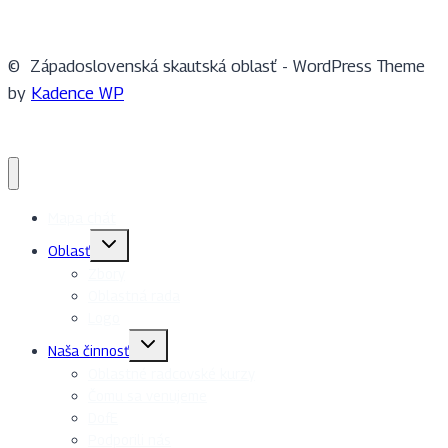
© Západoslovenská skautská oblasť - WordPress Theme
by
Kadence WP
Mapa chát
Toggle
Oblasť
child
menu
Zbory
Oblastná rada
Logo
Toggle
Naša činnosť
child
menu
Oblastné radcovské kurzy
Čomu sa venujeme
DofE
Podporili nás