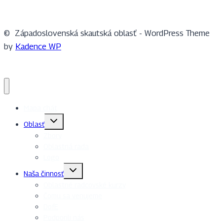
© Západoslovenská skautská oblasť - WordPress Theme
by
Kadence WP
Mapa chát
Toggle
Oblasť
child
menu
Zbory
Oblastná rada
Logo
Toggle
Naša činnosť
child
menu
Oblastné radcovské kurzy
Čomu sa venujeme
DofE
Podporili nás