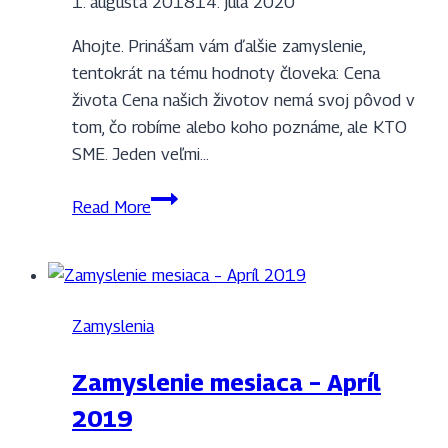
1. augusta 2018
14. júla 2020
Ahojte. Prinášam vám ďalšie zamyslenie,
tentokrát na tému hodnoty človeka: Cena
života Cena našich životov nemá svoj pôvod v
tom, čo robíme alebo koho poznáme, ale KTO
SME. Jeden veľmi…
Zamyslenie
Read More
mesiaca
–
Júl
2018
Zamyslenia
Zamyslenie mesiaca – Apríl
2019