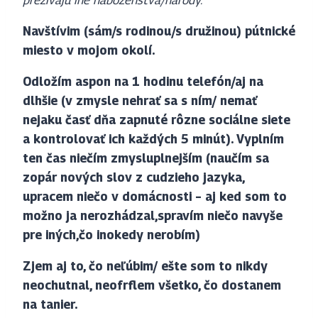
prežívajú iné náboženstvá/národy.
Navštívim (sám/s rodinou/s družinou) pútnické
miesto v mojom okolí.
Odložím aspon na 1 hodinu telefón/aj na
dlhšie (v zmysle nehrať sa s ním/ nemať
nejaku časť dňa zapnuté rôzne sociálne siete
a kontrolovať ich každých 5 minút).
Vyplním
ten čas niečím zmysluplnejším (naučím sa
zopár nových slov z cudzieho jazyka,
upracem niečo v domácnosti – aj ked som to
možno ja nerozhádzal,spravím niečo navyše
pre iných,čo inokedy nerobím)
Zjem aj to, čo neľúbim/ ešte som to nikdy
neochutnal, neofrflem všetko, čo dostanem
na tanier.