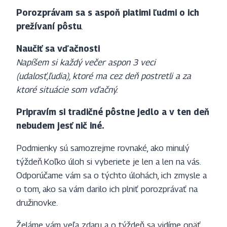
Porozprávam sa s aspoň piatimi ľudmi o ich
prežívaní pôstu
.
Naučiť sa vďačnosti
Napíšem si každý večer aspon 3 veci
(udalosť,ľudia), ktoré ma cez deň postretli a za
ktoré situácie som vďačný.
Pripravím si tradičné pôstne jedlo a v ten deň
nebudem jesť nič iné.
Podmienky sú samozrejme rovnaké, ako minulý
týždeň.Koľko úloh si vyberiete je len a len na vás.
Odporúčame vám sa o týchto úlohách, ich zmysle a
o tom, ako sa vám darilo ich plniť porozprávať na
družinovke.
Želáme vám veľa zdaru a o týždeň sa vidíme opäť.