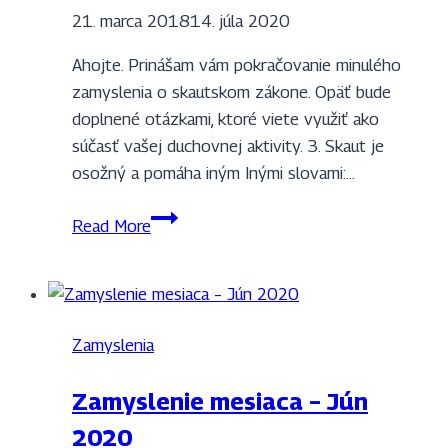
21. marca 2018
14. júla 2020
Ahojte. Prinášam vám pokračovanie minulého
zamyslenia o skautskom zákone. Opäť bude
doplnené otázkami, ktoré viete využiť ako
súčasť vašej duchovnej aktivity. 3. Skaut je
osožný a pomáha iným Inými slovami:…
Zamyslenie
Read More
mesiaca
–
Marec
2018
Zamyslenia
Zamyslenie mesiaca – Jún
2020