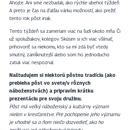
Ahojte. Ani sme nezbadali, ako rýchle ubehol týždeň.
A preto je čas na ďalšiu várku možností, ako prežiť
tento rok pôst inak.
Tento týždeň sa zameriam viac na ľudí okolo mňa. Či
už spolužiakov, kolegov. Skúsim si ich viac všímať,
prihovoriť sa niekomu, kto sa mi zdá byť vtedy
smutný, zamĺknutejší alebo som ho jednoducho
zatial viac nespoznal.
Naštudujem si niektorú pôstnu tradíciu (ako
prebieha pôst vo svete/v rôznych
náboženstvách) a pripravím krátku
prezentáciu pre svoju družinu.
Pôst má veľký náboženský a kultúrny význam
nielen v kresťanstve. Pre pochopenie jeho významu
je vhodné sa o ňom niečo dozvedieť, ako ho