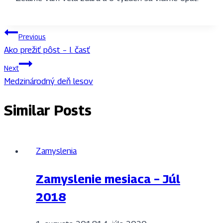
Navigácia
Previous
Ako prežiť pôst – I. časť
v
Next
článku
Medzinárodný deň lesov
Similar Posts
Zamyslenia
Zamyslenie mesiaca – Júl
2018