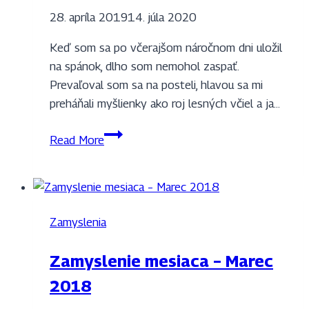
28. apríla 2019
14. júla 2020
Keď som sa po včerajšom náročnom dni uložil
na spánok, dlho som nemohol zaspať.
Prevaľoval som sa na posteli, hlavou sa mi
preháňali myšlienky ako roj lesných včiel a ja…
Zamyslenie
Read More
mesiaca
–
Apríl
2019
Zamyslenia
Zamyslenie mesiaca – Marec
2018