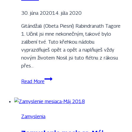
30. júna 2020
14. júla 2020
Gitándžali (Obeta Piesní) Rabindranath Tagore
1. Učinil jsi mne nekonečným, takové bylo
zalíbení tvé. Tuto křehkou nádobu
vyprazdňuješ opět a opět a naplňuješ vždy
novým životem Nosil jsi tuto flétnu z rákosu
přes…
Zamyslenie
Read More
mesiaca
–
Jún
2020
Zamyslenia