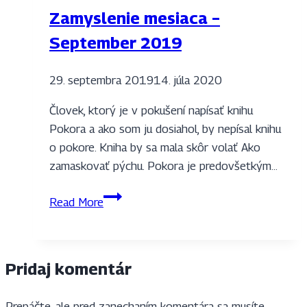
Zamyslenie mesiaca –
September 2019
29. septembra 2019
14. júla 2020
Človek, ktorý je v pokušení napísať knihu
Pokora a ako som ju dosiahol, by nepísal knihu
o pokore. Kniha by sa mala skôr volať Ako
zamaskovať pýchu. Pokora je predovšetkým…
Zamyslenie
Read More
mesiaca
–
September
Pridaj komentár
2019
Prepáčte, ale pred zanechaním komentára sa musíte