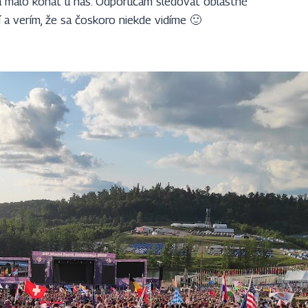
a malo konať u nás. Odporúčam sledovať oblastné
í a verím, že sa čoskoro niekde vidíme 🙂