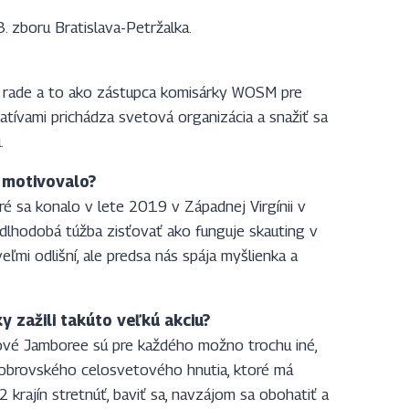
. zboru Bratislava-Petržalka.
j rade a to ako zástupca komisárky WOSM pre
atívami prichádza svetová organizácia a snažiť sa
.
u motivovalo?
 sa konalo v lete 2019 v Západnej Virgínii v
dlhodobá túžba zisťovať ako funguje skauting v
ľmi odlišní, ale predsa nás spája myšlienka a
y zažili takúto veľkú akciu?
tové Jamboree sú pre každého možno trochu iné,
u obrovského celosvetového hnutia, ktoré má
krajín stretnúť, baviť sa, navzájom sa obohatiť a