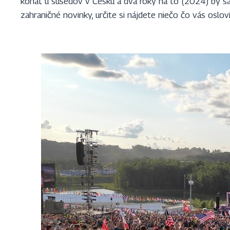
konať u susedov v Česku a dva roky na to (2024) by s
zahraničné novinky, určite si nájdete niečo čo vás oslov