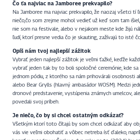
Čo ťa najviac na Jamboree prekvapilo?
Na Jamboree ma najviac prekvapilo, že naozaj všetci tí ľ
niečo,čo som zrejme mohol vedieť už keď som tam išiel, 
nie som na festivale, alebo v nejakom meste kde žijú náh
ľudí, ktorí presne vedia čo je skauting, zažívajú to isté 
Opíš nám tvoj najlepší zážitok
Vybrať jeden najlepší zážitok je veľmi ťažké, keďže k
vybrať jeden tak by to boli spoločné ceremónie, kde sa vše
jednom pódiu, z ktorého sa nám prihovárali osobnosti 
alebo Bear Grylls (hlavný ambasádor WOSM). Medzi jedno
dronové predstavenie, vystúpenia známych umelcov, ale 
povedali svoj príbeh.
Je niečo, čo by si chcel ostatným odkázať?
Všetkým ktorí toto čítajú by som chcel odkázať aby obj
vás vie veľmi obohatiť a vôbec netreba ísť ďaleko, na