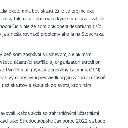
udia okolo mňa boli skauti. Znie to zrejme ako
ale aj tak mi pár dní trvalo kým som spracoval, že
odní ľudia, ale že som obklopení desiatkami tisíc
čo ja a riešia rovnaké problémy ako ja na Slovensku.
aždý deň som zaspával s úsmevom, ale ak mám
tci účastníci, staffáci aj organizátori stretli pri
ako Pan Ki-mun (bývalý generálny tajomník OSN)
tlivými prejavmi predviedli organizátori aj úžasné
tiež skautov a skautiek zo sveta, ktorí nám
avovali. Každá akcia so zahraničnými účastníkmi
príklad také Stredoeurópske Jamboree 2022 sa bude