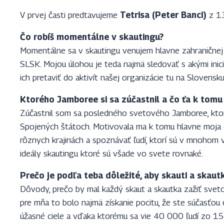
V prvej časti predtavujeme
Tetrisa (Peter Banci)
z 13
Čo robíš momentálne v skautingu?
Momentálne sa v skautingu venujem hlavne zahranične
SLSK. Mojou úlohou je teda najmä sledovať s akými inici
ich pretaviť do aktivít našej organizácie tu na Slovensku
Ktorého Jamboree si sa zúčastnil a čo ťa k tom
Zúčastnil som sa posledného svetového Jamboree, ktoré
Spojených štátoch. Motivovala ma k tomu hlavne moja 
rôznych krajinách a spoznávať ľudí, ktorí sú v mnohom ve
ideály skautingu ktoré sú všade vo svete rovnaké.
Prečo je podľa teba dôležité, aby skauti a skautk
Dôvody, prečo by mal každý skaut a skautka zažiť sve
pre mňa to bolo najmä získanie pocitu, že ste súčasťo
úžasné ciele a vďaka ktorému sa vie 40 000 ľudí zo 152 