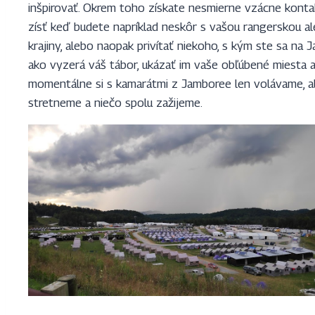
inšpirovať. Okrem toho získate nesmierne vzácne kontak
zísť keď budete napríklad neskôr s vašou rangerskou a
krajiny, alebo naopak privítať niekoho, s kým ste sa na
ako vyzerá váš tábor, ukázať im vaše obľúbené miesta a
momentálne si s kamarátmi z Jamboree len volávame, al
stretneme a niečo spolu zažijeme.