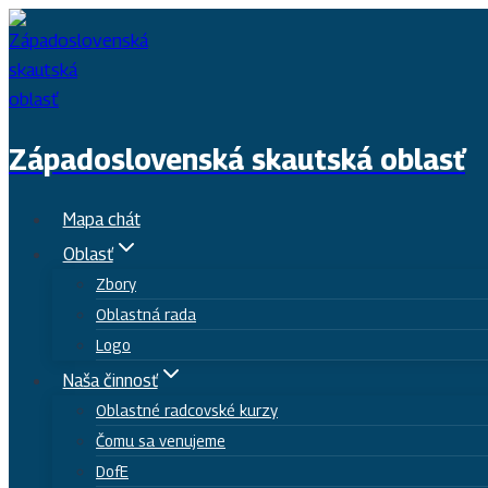
Skip
to
content
Západoslovenská skautská oblasť
Mapa chát
Oblasť
Zbory
Oblastná rada
Logo
Naša činnosť
Oblastné radcovské kurzy
Čomu sa venujeme
DofE