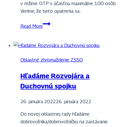
v režime OTP s účasťou maximálne 100 osôb.
Veríme, že tieto opatrenia sa…
Prihlasovanie
Read More
delegátov
a
pozorovateľov
na
Oblastné zhromaždenie ZSSO
oblastné
zhromaždenie
Hľadáme Rozvojára a
Duchovnú spojku
26. januára 2022
26. januára 2022
Do novej oblastnej rady hľadáme
dobrovoľníka/dobrovoľníčku na zastávanie