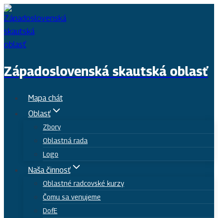
Skip
to
content
Západoslovenská skautská oblasť
Mapa chát
Oblasť
Zbory
Oblastná rada
Logo
Naša činnosť
Oblastné radcovské kurzy
Čomu sa venujeme
DofE