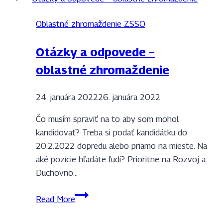
Oblastné zhromaždenie ZSSO
Otázky a odpovede –
oblastné zhromaždenie
24. januára 2022
26. januára 2022
Čo musím spraviť na to aby som mohol
kandidovať? Treba si podať kandidátku do
20.2.2022 dopredu alebo priamo na mieste. Na
aké pozície hľadáte ľudí? Prioritne na Rozvoj a
Duchovno…
Otázky
Read More
a
odpovede