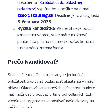
dokumentu „
Kandidátka do oblastnej
rady.docx“
, vyplňte ho a pošlite na e-mail
zsso@skauting.sk
. Deadline je rovnaký, teda
5. februára 2025
.
Rýchla kandidátka
: Ak nestihnete podať
kandidátku vopred, stále máte možnosť
prihlásiť sa priamo na mieste počas konania
Oblastného zhromaždenia.
Prečo kandidovať?
Stať sa členom Oblastnej rady je jedinečná
príležitosť ovplyvniť budúcnosť skautingu v našej
oblasti. Okrem získania nových skúseností budete
mať možnosť pracovať v tíme odhodlaných ľudí,
zlepšovať organizáciu a posúvať naše aktivity na
vyššiu úroveň.