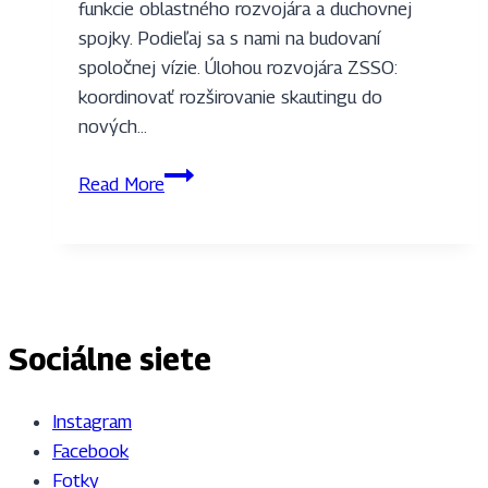
funkcie oblastného rozvojára a duchovnej
spojky. Podieľaj sa s nami na budovaní
spoločnej vízie. Úlohou rozvojára ZSSO:
koordinovať rozširovanie skautingu do
nových…
Hľadáme
Read More
Rozvojára
a
Duchovnú
spojku
Sociálne siete
Instagram
Facebook
Fotky