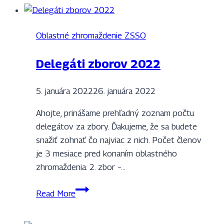
–
oblastné
Oblastné zhromaždenie ZSSO
zhromaždenie
Delegáti zborov 2022
5. januára 2022
26. januára 2022
Ahojte, prinášame prehľadný zoznam počtu
delegátov za zbory. Ďakujeme, že sa budete
snažiť zohnať čo najviac z nich. Počet členov
je 3 mesiace pred konaním oblastného
zhromaždenia. 2. zbor –…
Delegáti
Read More
zborov
2022