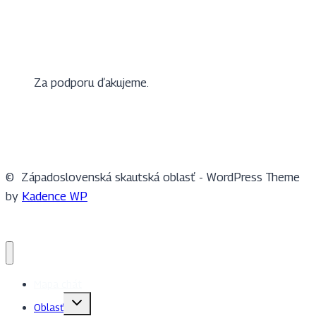
Za podporu ďakujeme.
© Západoslovenská skautská oblasť - WordPress Theme
by
Kadence WP
Mapa chát
Toggle
Oblasť
child